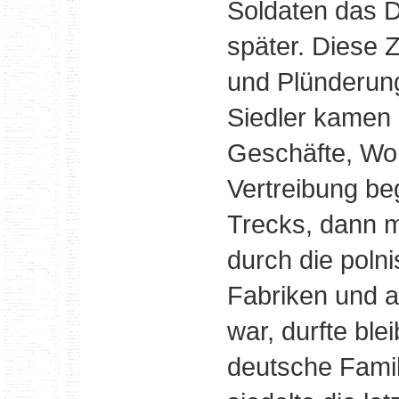
Soldaten das Do
später. Diese 
und Plünderung
Siedler kamen
Geschäfte, Woh
Vertreibung be
Trecks, dann m
durch die poln
Fabriken und a
war, durfte ble
deutsche Famil