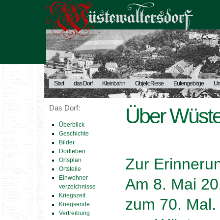
Start
das Dorf
Kleinbahn
Objekt Riese
Eulengebirge
U
Das Dorf:
Über Wüste
Überblick
Geschichte
Bilder
Dorfleben
Zur Erinneru
Ortsplan
Ortsteile
Einwohner-
Am 8. Mai 20
verzeichnisse
Kriegszeit
zum 70. Mal.
Kriegsende
Vertreibung