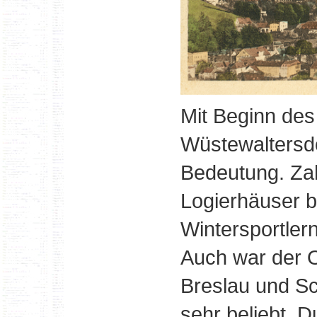
Mit Beginn de
Wüstewaltersdo
Bedeutung. Za
Logierhäuser b
Wintersportler
Auch war der O
Breslau und Sc
sehr beliebt. D