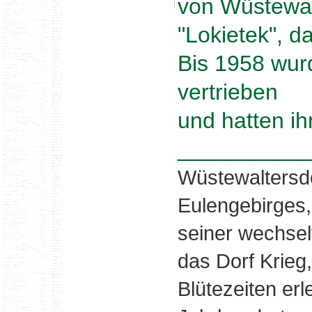
von Wüstewal
"Lokietek", d
Bis 1958 wur
vertrieben
und hatten ih
__________
Wüstewaltersd
Eulengebirges,
seiner wechsel
das Dorf Krieg
Blütezeiten erl