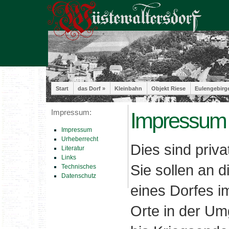
Start
das Dorf »
Kleinbahn
Objekt Riese
Eulengebirg
Impressum:
Impressum
Impressum
Urheberrecht
Dies sind priv
Literatur
Links
Sie sollen an 
Technisches
Datenschutz
eines Dorfes i
Orte in der Um