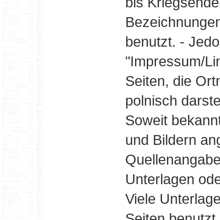
bis Kriegsend
Bezeichnungen
benutzt. - Jed
"Impressum/Lin
Seiten, die Or
polnisch darste
Soweit bekannt
und Bildern an
Quellenangabe 
Unterlagen od
Viele Unterlage
Seiten benutz