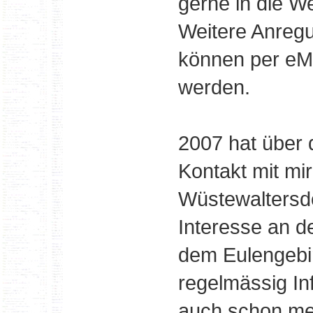
gerne in die W
Weitere Anreg
können per eMa
werden.
2007 hat über
Kontakt mit mi
Wüstewaltersdo
Interesse an d
dem Eulengebir
regelmässig I
auch schon meh