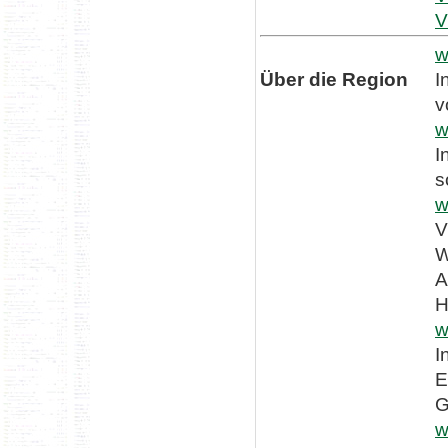
V
w
Über die Region
I
v
w
I
s
w
V
W
A
H
w
I
E
G
w