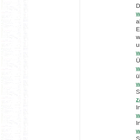
D
w
a
E
w
u
w
Ü
w
ü
w
S
z
I
w
I
w
S