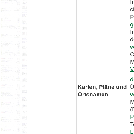
I
s
P
g
I
d
w
O
M
V
d
Karten, Pläne und
Ü
Ortsnamen
w
M
(
P
T
L