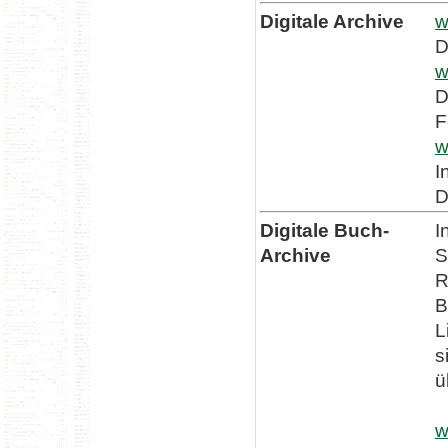
Digitale Archive
w
D
w
D
F
w
I
D
Digitale Buch-
I
Archive
S
R
B
L
s
ü
w