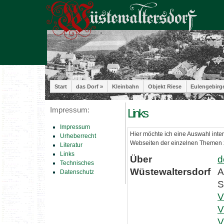
Start
das Dorf »
Kleinbahn
Objekt Riese
Eulengebirg
Impressum:
Links
Impressum
Hier möchte ich eine Auswahl inter
Urheberrecht
Webseiten der einzelnen Themen z
Literatur
Links
Über
d
Technisches
Wüstewaltersdorf
A
Datenschutz
S
V
V
V