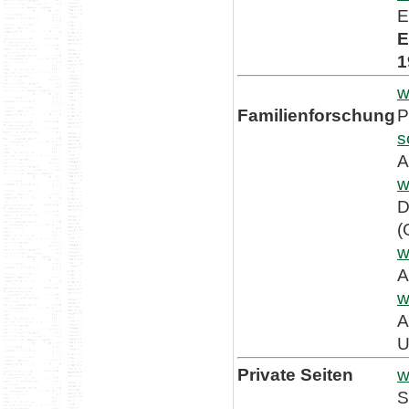
E
E
1
w
Familienforschung
P
s
A
w
D
(
w
A
w
A
U
Private Seiten
w
S