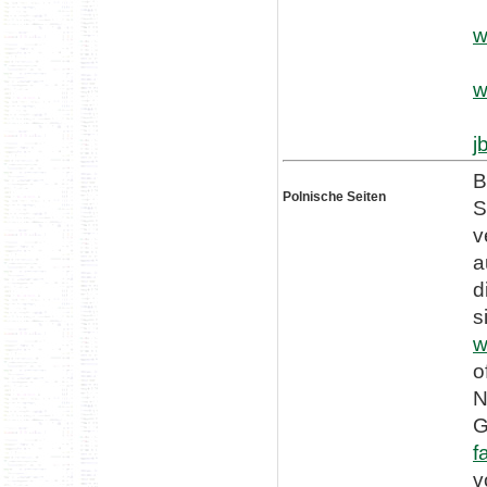
w
w
j
B
Polnische Seiten
S
v
a
d
s
w
o
N
G
f
v