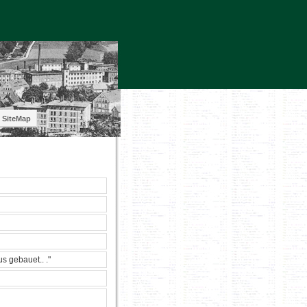
SiteMap
s gebauet.. ."