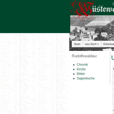
Start
das Dorf »
Kleinba
Rudolfswaldau:
U
Chronik
Kirche
Bilder
Sagenbuche