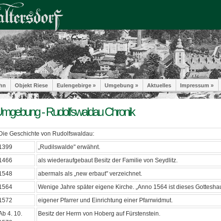
hn
Objekt Riese
Eulengebirge »
Umgebung »
Aktuelles
Impressum »
mgebung - Rudolfswaldau Chronik
Die Geschichte von Rudolfswaldau:
1399
„Rudilswalde" erwähnt.
1466
als wiederaufgebaut Besitz der Familie von Seydlitz.
1548
abermals als „new erbaut" verzeichnet.
1564
Wenige Jahre später eigene Kirche. „Anno 1564 ist dieses Gotteshau
1572
eigener Pfarrer und Einrichtung einer Pfarrwidmut.
Ab 4. 10.
Besitz der Herrn von Hoberg auf Fürstenstein.