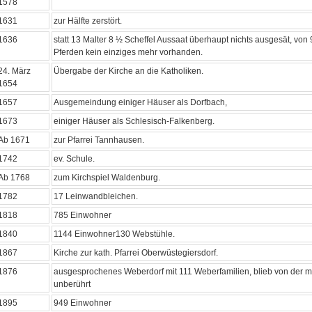
1578
1631
zur Hälfte zerstört.
1636
statt 13 Malter 8 ½ Scheffel Aussaat überhaupt nichts ausgesät, vo
Pferden kein einziges mehr vorhanden.
24. März
Übergabe der Kirche an die Katholiken.
1654
1657
Ausgemeindung einiger Häuser als Dorfbach,
1673
einiger Häuser als Schlesisch-Falkenberg.
Ab 1671
zur Pfarrei Tannhausen.
1742
ev. Schule.
Ab 1768
zum Kirchspiel Waldenburg.
1782
17 Leinwandbleichen.
1818
785 Einwohner
1840
1144 Einwohner130 Webstühle.
1867
Kirche zur kath. Pfarrei Oberwüstegiersdorf.
1876
ausgesprochenes Weberdorf mit 111 Weberfamilien, blieb von der mo
unberührt
1895
949 Einwohner