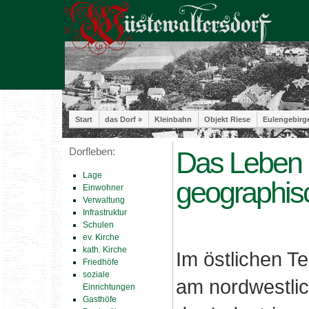
Start
das Dorf »
Kleinbahn
Objekt Riese
Eulengebirg
Dorfleben:
Das Leben i
Lage
geographis
Einwohner
Verwaltung
Infrastruktur
Schulen
ev. Kirche
kath. Kirche
Im östlichen Te
Friedhöfe
soziale
am nordwestli
Einrichtungen
Gasthöfe