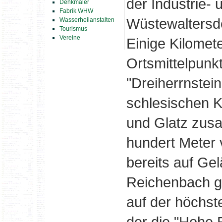
der Industrie-
Denkmäler
Fabrik WHW
Wüstewaltersdo
Wasserheilanstalten
Tourismus
Vereine
Einige Kilomet
Ortsmittelpunk
"Dreiherrnstein"
schlesischen 
und Glatz zus
hundert Meter 
bereits auf Ge
Reichenbach ge
auf der höchste
der die "Hohe 