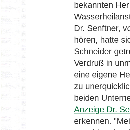
bekannten Herr
Wasserheilansta
Dr. Senftner, v
hören, hatte s
Schneider get
Verdruß in unm
eine eigene Hei
zu unerquickli
beiden Unterne
Anzeige Dr. Se
erkennen. "Mein