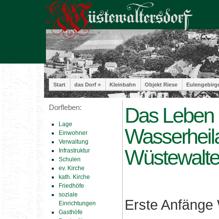
Start
das Dorf »
Kleinbahn
Objekt Riese
Eulengebirg
Dorfleben:
Das Leben i
Lage
Wasserheila
Einwohner
Verwaltung
Wüstewalte
Infrastruktur
Schulen
ev. Kirche
kath. Kirche
Friedhöfe
soziale
Erste Anfänge 
Einrichtungen
Gasthöfe