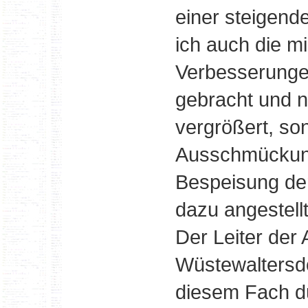
einer steigende
ich auch die m
Verbesserunge
gebracht und n
vergrößert, so
Ausschmückun
Bespeisung der
dazu angestellt
Der Leiter der A
Wüstewaltersdo
diesem Fach du