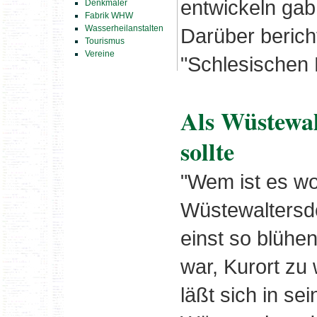
entwickeln gab
Denkmäler
Fabrik WHW
Wasserheilanstalten
Darüber berich
Tourismus
Vereine
"Schlesischen 
Als Wüstewal
sollte
"Wem ist es wo
Wüstewaltersd
einst so blüh
war, Kurort zu
läßt sich in se