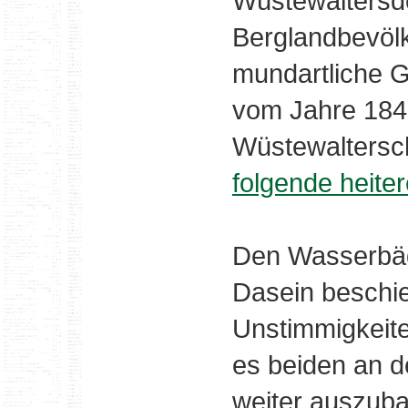
Wüstewaltersd
Berglandbevölk
mundartliche G
vom Jahre 184
Wüstewaltersch
folgende heit
Den Wasserbäde
Dasein beschie
Unstimmigkeite
es beiden an de
weiter auszub