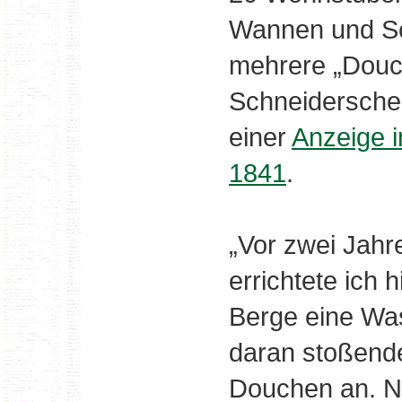
Wannen und Sc
mehrere „Douch
Schneidersche 
einer
Anzeige i
1841
.
„Vor zwei Jahre
errichtete ich 
Berge eine Was
daran stoßende
Douchen an. N