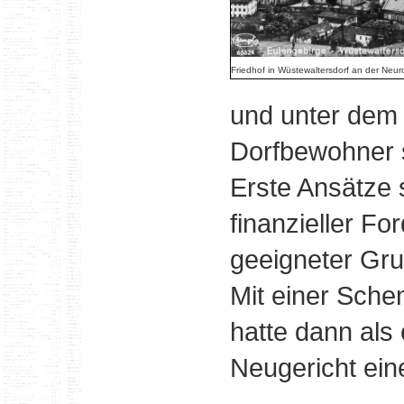
Friedhof in Wüstewaltersdorf an der Neur
und unter dem K
Dorfbewohner 
Erste Ansätze 
finanzieller F
geeigneter Gr
Mit einer Sch
hatte dann als
Neugericht ein