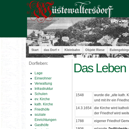
Start
das Dorf »
Kleinbahn
Objekt Riese
Eulengebirg
Dorfleben:
Das Leben i
Lage
Einwohner
Verwaltung
Infrastruktur
Schulen
1548
wurde die „alte kath.
ev. Kirche
und mit ihr ein Fried
kath. Kirche
14.3.1654
die Kirche wird kathol
Friedhöfe
der Friedhof wird wei
soziale
Einrichtungen
1788
eigener Friedhof Ge
Gasthöfe
1806
erlangte
Zedlitzheide