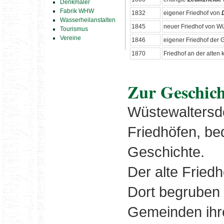
Denkmäler
Fabrik WHW
1832
eigener Friedhof von
Wasserheilanstalten
1845
neuer Friedhof von Wü
Tourismus
Vereine
1846
eigener Friedhof der
1870
Friedhof an der alten
Zur Geschich
Wüstewaltersd
Friedhöfen, be
Geschichte.
Der alte Friedh
Dort begruben
Gemeinden ihre