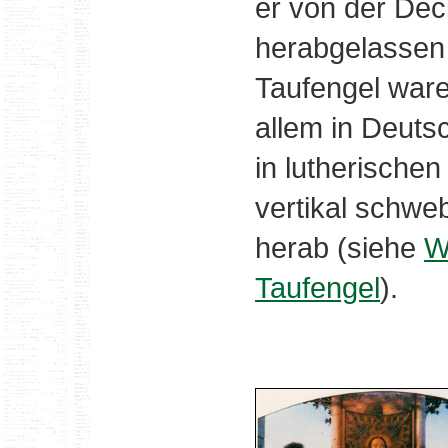
er von der De
herabgelassen 
Taufengel ware
allem in Deut
in lutherische
vertikal schw
herab (siehe
W
Taufengel
).