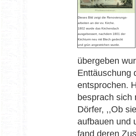
Dieses Bild zeigt die Renovierungs-
arbeiten an der ev. Kirche.
1802 wurde das Kirchendach
ausgebessert, nachdem 1801 der
Kirchturm neu mit Blech gedeckt
und grün angestrichen wurde.
übergeben wurd
Enttäuschung d
entsprochen. H
besprach sich m
Dörfer, ,,Ob si
aufbauen und u
fand deren Zus