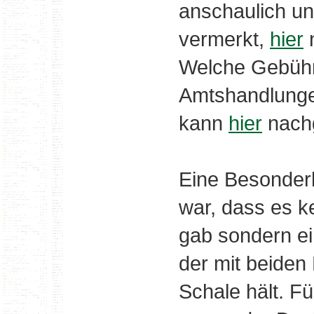
anschaulich un
vermerkt,
hier
n
Welche Gebühre
Amtshandlunge
kann
hier
nach
Eine Besonderh
war, dass es k
gab sondern ei
der mit beiden
Schale hält. F