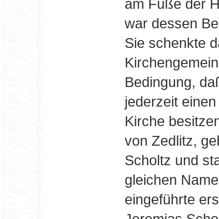
am Fuße der H
war dessen Bes
Sie schenkte 
Kirchengemeind
Bedingung, da
jederzeit einen
Kirche besitze
von Zedlitz, g
Scholtz und s
gleichen Name
eingeführte er
Jeremias Schol