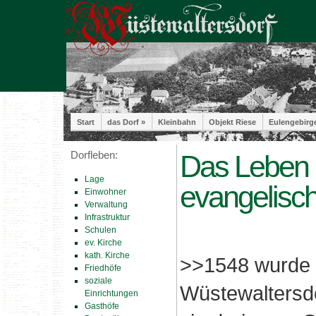
Start
das Dorf »
Kleinbahn
Objekt Riese
Eulengebirg
Dorfleben:
Das Leben i
Lage
evangelisch
Einwohner
Verwaltung
Infrastruktur
Schulen
ev. Kirche
kath. Kirche
>>1548 wurde e
Friedhöfe
soziale
Wüstewaltersdo
Einrichtungen
Gasthöfe