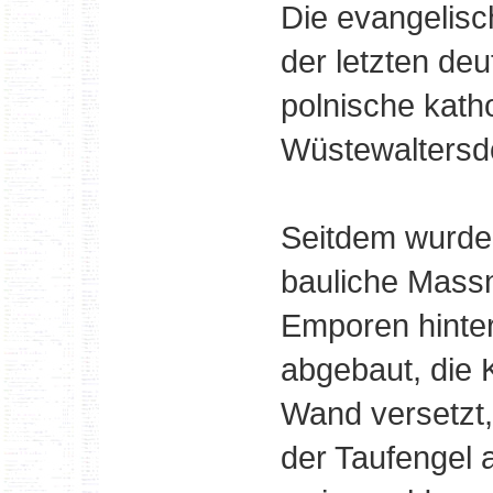
Die evangelisc
der letzten de
polnische kath
Wüstewaltersdo
Seitdem wurde
bauliche Mass
Emporen hinter
abgebaut, die K
Wand versetzt,
der Taufengel 