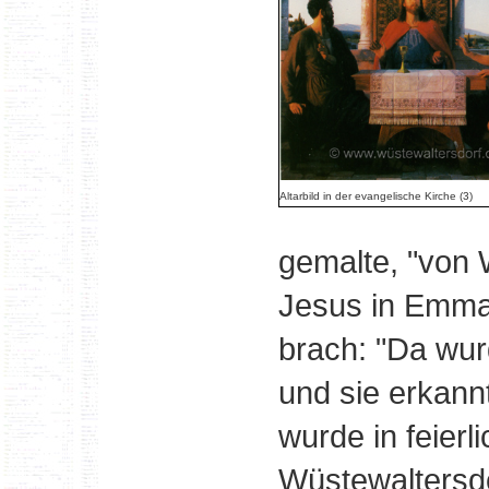
Altarbild in der evangelische Kirche
(3)
gemalte, "von W
Jesus in Emmau
brach: "Da wur
und sie erkann
wurde in feier
Wüstewaltersdo