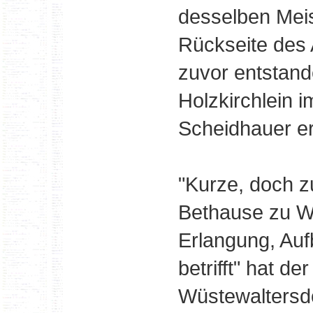
desselben Meis
Rückseite des 
zuvor entstand
Holzkirchlein 
Scheidhauer er
"Kurze, doch z
Bethause zu W
Erlangung, Au
betrifft" hat d
Wüstewaltersdo