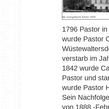
die evangelische Kirche 1935
1796 Pastor in
wurde Pastor C
Wüstewaltersdor
verstarb im Ja
1842 wurde Ca
Pastor und sta
wurde Pastor H
Sein Nachfolg
von 1888 -Febr