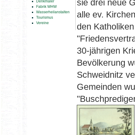
sie drei neue 
Denkmäler
Fabrik WHW
alle ev. Kirch
Wasserheilanstalten
Tourismus
Vereine
den Katholiken
"Friedensvertr
30-jährigen Kri
Bevölkerung wu
Schweidnitz ve
Gemeinden wu
"Buschprediger