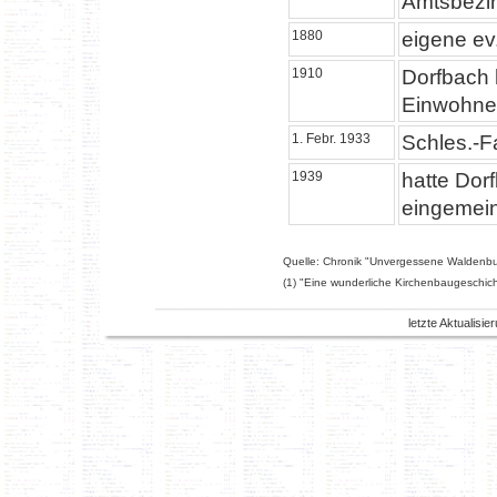
Amtsbezir
1880
eigene ev
1910
Dorfbach 
Einwohne
1. Febr. 1933
Schles.-F
1939
hatte Do
eingemein
Quelle: Chronik "Unvergessene Waldenburg
(1) "Eine wunderliche Kirchenbaugeschic
letzte Aktualisi