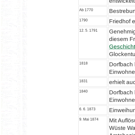
entwickel
Ab 1770
Bestrebun
1790
Friedhof e
12. 5. 1791
Genehmigu
diesem Fr
Geschich
Glockentu
1818
Dorfbach 
Einwohne
1831
erhielt a
1840
Dorfbach 
Einwohne
6. 6. 1873
Einweihun
9. Mai 1874
Mit Auflö
Wüste Wal