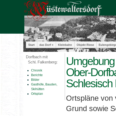
Start
das Dorf »
Kleinbahn
Objekt Riese
Eulengebirg
Dorfbach mit
Umgebung -
Schl. Falkenberg:
Ober-Dorfb
Chronik
Berichte
Schlesisch
Bilder
Gasthöfe, Bauden,
Skihütten
Ortsplan
Ortspläne von
Grund sowie Sc