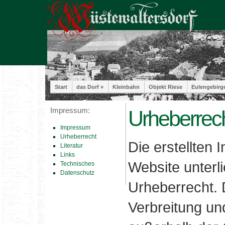
Start
das Dorf »
Kleinbahn
Objekt Riese
Eulengebirg
Impressum:
Urheberrech
Impressum
Urheberrecht
Die erstellten 
Literatur
Links
Website unter
Technisches
Datenschutz
Urheberrecht. D
Verbreitung un