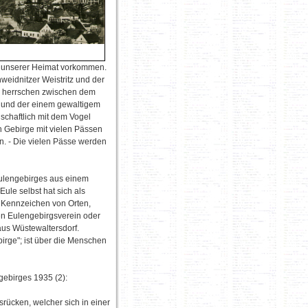
in unserer Heimat vorkommen.
eidnitzer Weistritz und der
r herrschen zwischen dem
 und der einem gewaltigem
schaftlich mit dem Vogel
n Gebirge mit vielen Pässen
n. - Die vielen Pässe werden
ulengebirges aus einem
ule selbst hat sich als
s Kennzeichen von Orten,
en Eulengebirgsverein oder
us Wüstewaltersdorf.
irge"; ist über die Menschen
ebirges 1935 (2):
rücken, welcher sich in einer