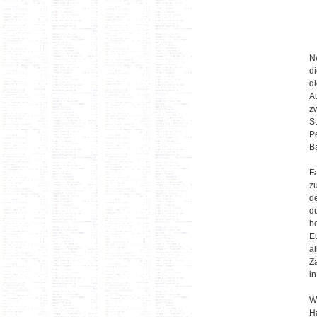
N
d
d
A
z
S
P
B
F
z
d
d
h
E
al
Z
i
We
H