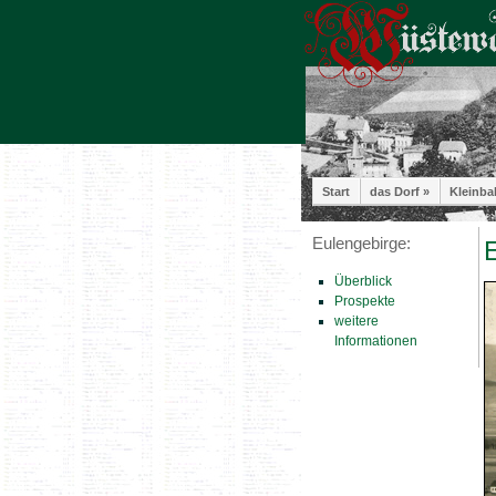
Start
das Dorf »
Kleinba
Eulengebirge:
E
Überblick
Prospekte
weitere
Informationen