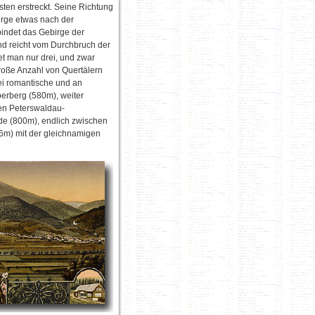
en erstreckt. Seine Richtung
irge etwas nach der
indet das Gebirge der
nd reicht vom Durchbruch der
et man nur drei, und zwar
roße Anzahl von Quertälern
bei romantische und an
berberg (580m), weiter
en Peterswaldau-
e (800m), endlich zwischen
56m) mit der gleichnamigen