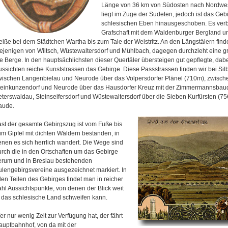
Länge von 36 km von Südosten nach Nordwest
liegt im Zuge der Sudeten, jedoch ist das Geb
schlesischen Eben hinausgeschoben. Es verb
Grafschaft mit dem Waldenburger Bergland u
eiße bei dem Städtchen Wartha bis zum Tale der Weistritz. An den Längstälern find
iejenigen von Wiltsch, Wüstewaltersdorf und Mühlbach, dagegen durchzieht eine g
ie Berge. In den hauptsächlichsten dieser Quertäler übersteigen gut gepflegte, da
ussichten reiche Kunststrassen das Gebirge. Diese Passstrassen finden wir bei Sil
wischen Langenbielau und Neurode über das Volpersdorfer Plänel (710m), zwisch
teinkunzendorf und Neurode über das Hausdorfer Kreuz mit der Zimmermannsbaud
eterswaldau, Steinseifersdorf und Wüstewaltersdorf über die Sieben Kurfürsten (7
aude.
ast der gesamte Gebirgszug ist vom Fuße bis
um Gipfel mit dichten Wäldern bestanden, in
enen es sich herrlich wandert. Die Wege sind
urch die in den Ortschaften um das Gebirge
erum und in Breslau bestehenden
ulengebirgsvereine ausgezeichnet markiert. In
len Teilen des Gebirges findet man in reicher
ahl Aussichtspunkte, von denen der Blick weit
n das schlesische Land schweifen kann.
r nur wenig Zeit zur Verfügung hat, der fährt
auptbahnhof, von da mit der