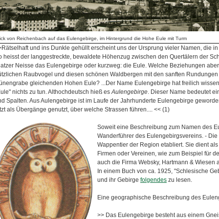
ick von Reichenbach auf das Eulengebirge, im Hintergrund die Hohe Eule mit Turm
>Rätselhaft und ins Dunkle gehüllt erscheint uns der Ursprung vieler Namen, die 
o heisst der langgestreckte, bewaldete Höhenzug zwischen den Quertälern der Schw
latzer Neisse das Eulengebirge oder kurzweg: die Eule. Welche Beziehungen abe
ützlichen Raubvogel und diesen schönen Waldbergen mit den sanften Rundungen
ünengrabe gleichenden Hohen Eule? ...Der Name Eulengebirge hat freilich wissen
ule" nichts zu tun. Althochdeutsch hieß es
Aulengebirge
. Dieser Name bedeutet ei
nd Spalten. Aus Aulengebirge ist im Laufe der Jahrhunderte Eulengebirge geworde
tzt als Übergänge genutzt, über welche Strassen führen.... << (1)
Soweit eine Beschreibung zum Namen des E
Wanderführer des Eulengebirgsvereins. - Die E
Wappentier der Region etabliert. Sie dient al
Firmen oder Vereinen, wie zum Beispiel für d
auch die Firma Websky, Hartmann & Wiesen a
In einem Buch von ca. 1925, "Schlesische Geb
und ihr Gebirge
folgendes
zu lesen.
Eine geographische Beschreibung des Euleng
>> Das Eulengebirge besteht aus einem Gneis