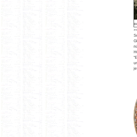
Bl
>
S
G
n
H
"E
u
je