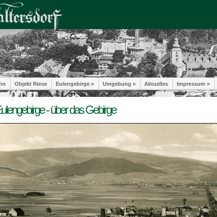
hn
Objekt Riese
Eulengebirge »
Umgebung »
Aktuelles
Impressum »
ulengebirge - über das Gebirge