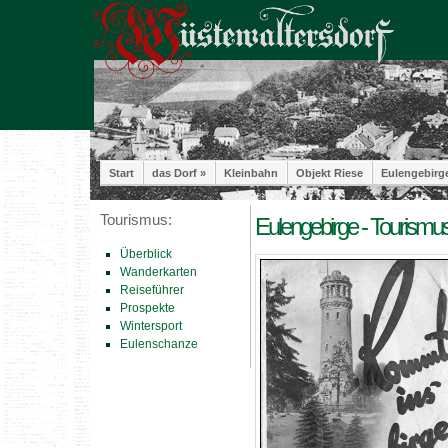
Start
das Dorf »
Kleinbahn
Objekt Riese
Eulengebirg
Tourismus:
Eulengebirge - Tourismus
Überblick
Wanderkarten
Reiseführer
Prospekte
Wintersport
Eulenschanze