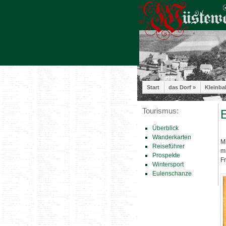
Start
das Dorf »
Kleinba
Tourismus:
E
Überblick
Wanderkarten
M
Reiseführer
mi
Prospekte
F
Wintersport
Eulenschanze