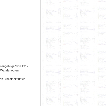
Eulengebirge" von 1912
d Wandertouren
en Bibliothek" unter