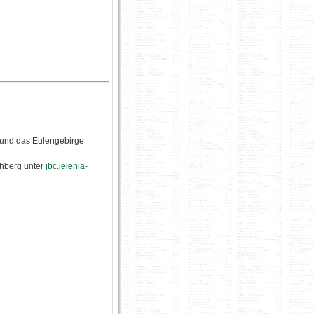
 und das Eulengebirge
chberg unter
jbc.jelenia-