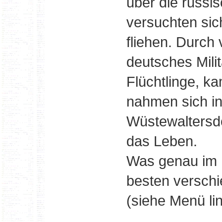
über die russi
versuchten sic
fliehen. Durch 
deutsches Militä
Flüchtlinge, ka
nahmen sich in
Wüstewaltersd
das Leben.
Was genau im 
besten verschi
(siehe Menü lin