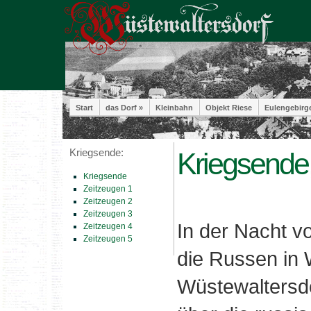
Start
das Dorf »
Kleinbahn
Objekt Riese
Eulengebirg
Kriegsende:
Kriegsende,
Kriegsende
Zeitzeugen 1
Zeitzeugen 2
Zeitzeugen 3
In der Nacht v
Zeitzeugen 4
Zeitzeugen 5
die Russen in 
Wüstewaltersd