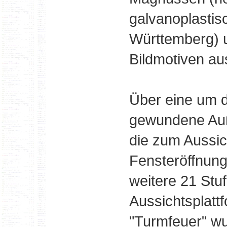
galvanoplastisc
Württemberg) u
Bildmotiven au
Über eine um 
gewundene Auß
die zum Aussi
Fensteröffnunge
weitere 21 Stu
Aussichtsplat
"Turmfeuer" wur