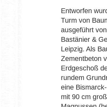
Entworfen wur
Turm von Baum
ausgeführt von
Bastänier & G
Leipzig. Als B
Zementbeton v
Erdgeschoß de
rundem Grundr
eine Bismarck-
mit 90 cm gro
Magnussen (her