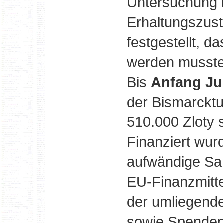
Untersuchung 
Erhaltungszus
festgestellt, d
werden musste
Bis
Anfang Ju
der Bismarcktu
510.000 Zloty s
Finanziert wur
aufwändige Sa
EU-Finanzmitt
der umliegend
sowie Spenden