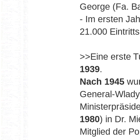
George (Fa. B
- Im ersten Ja
21.000 Eintritt
>>Eine erste T
1939
.
Nach 1945
wur
General-Wladys
Ministerpräside
1980
) in Dr. 
Mitglied der Po