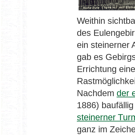
Weithin sichtb
des Eulengebir
ein steinerner
gab es Gebirgsv
Errichtung ein
Rastmöglichkei
Nachdem
der 
1886) baufälli
steinerner Tur
ganz im Zeich