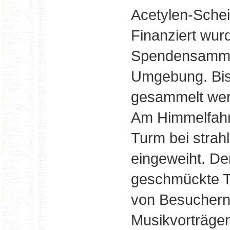
Acetylen-Schei
Finanziert wur
Spendensamml
Umgebung. Bis
gesammelt wer
Am Himmelfahr
Turm bei stra
eingeweiht. De
geschmückte T
von Besuchern 
Musikvorträge