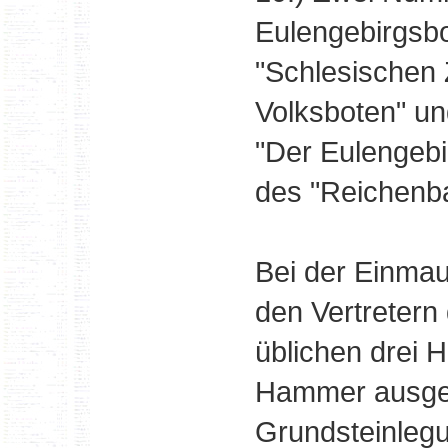
Eulengebirgsb
"Schlesischen 
Volksboten" un
"Der Eulengeb
des "Reichenba
Bei der Einma
den Vertretern
üblichen drei
Hammer ausgefü
Grundsteinlegu