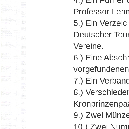
Professor Leh
5.) Ein Verzei
Deutscher Tour
Vereine.
6.) Eine Abschr
vorgefundenen
7.) Ein Verban
8.) Verschiede
Kronprinzenpaa
9.) Zwei Münz
10.) Zwei Num