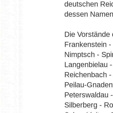
deutschen Rei
dessen Namen e
Die Vorstände 
Frankenstein - 
Nimptsch - Spi
Langenbielau 
Reichenbach -
Peilau-Gnadenf
Peterswaldau - 
Silberberg - R