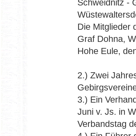
Schweidnitz - 
Wüstewaltersdo
Die Mitglieder
Graf Dohna, W
Hohe Eule, den
2.) Zwei Jahre
Gebirgsvereine
3.) Ein Verhan
Juni v. Js. in 
Verbandstag de
4.) Ein Führer