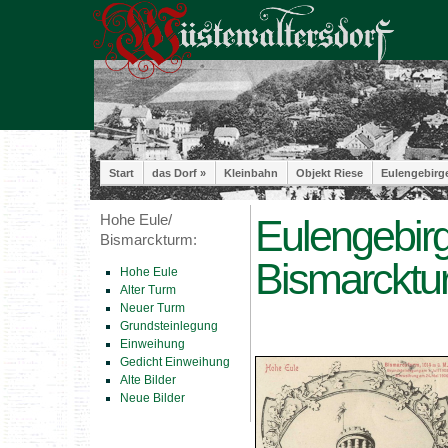
Start
das Dorf »
Kleinbahn
Objekt Riese
Eulengebirg
Hohe Eule/
Eulengebirg
Bismarckturm:
Bismarcktu
Hohe Eule
Alter Turm
Neuer Turm
Grundsteinlegung
Einweihung
Gedicht Einweihung
Alte Bilder
Neue Bilder