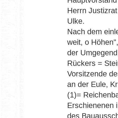
Herrn Justizra
Ulke.
Nach dem einle
weit, o Höhen"
der Umgegend 
Rückers = Stei
Vorsitzende d
an der Eule, K
(1)= Reichenba
Erschienenen 
des Bauaussch