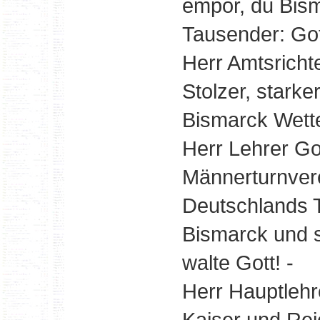
empor, du Bism
Tausender: Got
Herr Amtsrich
Stolzer, starke
Bismarck Wette
Herr Lehrer Go
Männerturnvere
Deutschlands T
Bismarck und 
walte Gott! -
Herr Hauptlehre
Kaiser und Rei