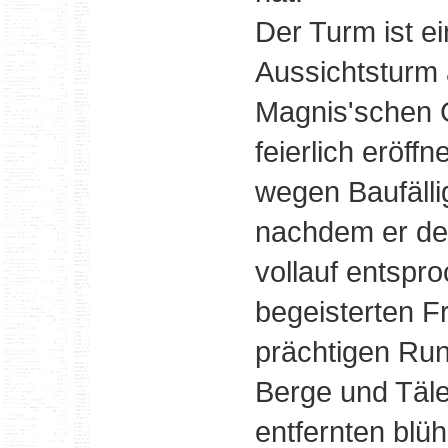
Der Turm ist e
Aussichtsturm 
Magnis'schen G
feierlich eröff
wegen Baufälli
nachdem er de
vollauf entspr
begeisterten F
prächtigen Ru
Berge und Täle
entfernten blü