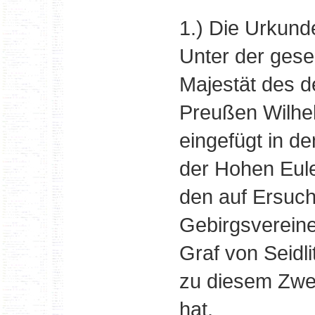
1.) Die Urkunde
Unter der ges
Majestät des d
Preußen Wilhel
eingefügt in d
der Hohen Eule,
den auf Ersuc
Gebirgsvereine
Graf von Seidl
zu diesem Zwe
hat.