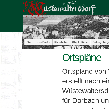
Start
das Dorf »
Kleinbahn
Objekt Riese
Eulengebirg
Ortspläne
Ortspläne von 
erstellt nach e
Wüstewaltersdo
für Dorbach un