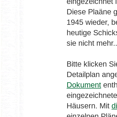
eingezeichnet 
Diese Plaäne 
1945 wieder, b
heutige Schicks
sie nicht mehr.
Bitte klicken S
Detailplan an
Dokument
enth
eingezeichnet
Häusern. Mit
d
einzelnen Plän