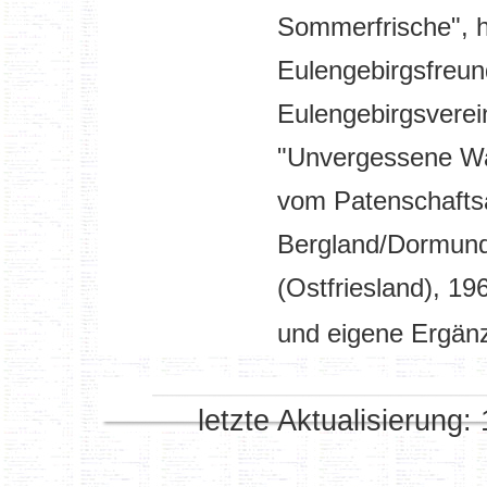
Sommerfrische", 
Eulengebirgsfreun
Eulengebirgsverei
"Unvergessene Wa
vom Patenschaftsa
Bergland/Dormund
(Ostfriesland), 19
und eigene Ergän
letzte Aktualisierung: