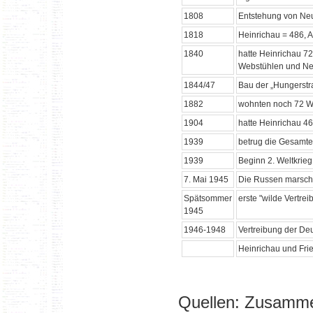
1808
Entstehung von Neu
1818
Heinrichau = 486, A
1840
hatte Heinrichau 72
Webstühlen und Ne
1844/47
Bau der „Hungerst
1882
wohnten noch 72 Web
1904
hatte Heinrichau 46
1939
betrug die Gesamte
1939
Beginn 2. Weltkrieg
7. Mai 1945
Die Russen marschie
Spätsommer
erste "wilde Vertre
1945
1946-1948
Vertreibung der De
Heinrichau und Frie
Quellen: Zusamme