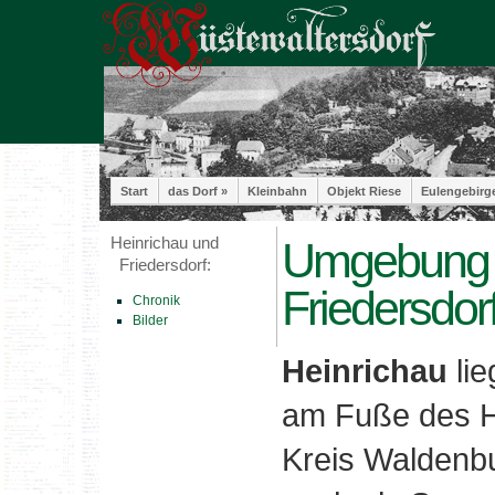
Start
das Dorf »
Kleinbahn
Objekt Riese
Eulengebirg
Heinrichau und
Umgebung -
Friedersdorf:
Friedersdor
Chronik
Bilder
Heinrichau
li
am Fuße des H
Kreis Waldenbu