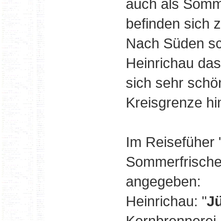
auch als Somme
befinden sich 
Nach Süden sch
Heinrichau da
sich sehr schö
Kreisgrenze hin
Im Reisefüher 
Sommerfrische"
angegeben:
Heinrichau: "
J
Kornbrennerei