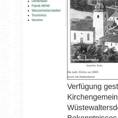
Denkmäler
Fabrik WHW
Wasserheilanstalten
Tourismus
Vereine
Die kath. Kirche vor 1893
(noch mit Zwiebelturm)
Verfügung gest
Kirchengemeind
Wüstewaltersdo
Bekenntnisses,