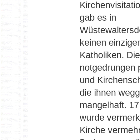
Kirchenvisitati
gab es in
Wüstewaltersd
keinen einzige
Katholiken. Die
notgedrungen p
und Kirchensch
die ihnen weg
mangelhaft. 171
wurde vermerkt
Kirche vermehr