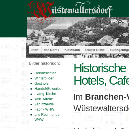
Start
das Dorf »
Kleinbahn
Objekt Riese
Eulengebirg
Bilder historisch:
Historische 
Dorfansichten
Hotels, Caf
Winterbilder
Gasthöfe
Handel/Gewerbe
evang. Kirche
Im
Branchen-V
kath. Kirche
Zedlitzheide
Wüstewaltersdo
Fabrik WHW
alte Rechnungen
WHW