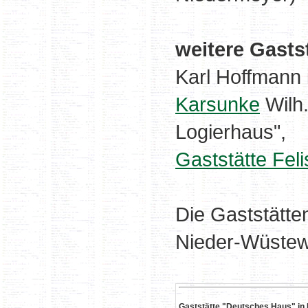
weitere Gasts
Karl Hoffmann i
Karsunke
Wilh.
Logierhaus",
Gaststätte Fel
Die Gaststätte
Nieder-Wüstewa
Gaststätte "Deutsches Haus" in