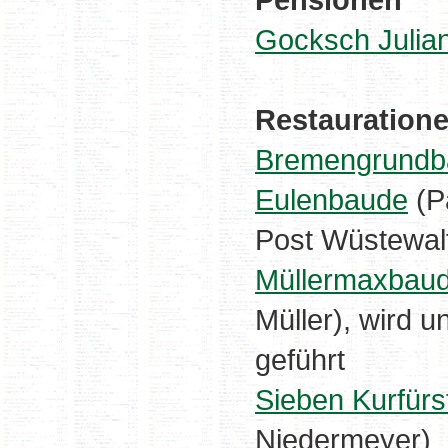
Gocksch Julia
Restauration
Bremengrundb
Eulenbaude
(Pä
Post Wüstewalt
Müllermaxbau
Müller), wird 
geführt
Sieben Kurfür
Niedermeyer)