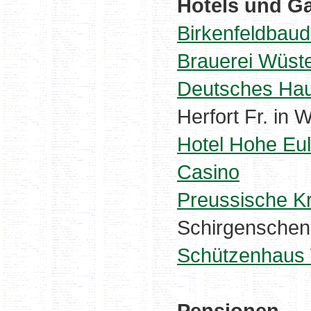
Hotels und G
Birkenfeldbau
Brauerei Wüste
Deutsches Ha
Herfort Fr. in 
Hotel Hohe Eu
Casino
Preussische K
Schirgensche
Schützenhaus 
Pensionen