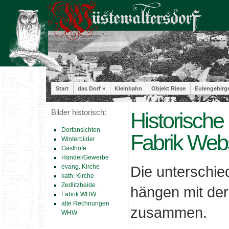
Start
das Dorf »
Kleinbahn
Objekt Riese
Eulengebirg
Bilder historisch:
Historische
Dorfansichten
Fabrik Web
Winterbilder
Gasthöfe
Handel/Gewerbe
evang. Kirche
Die unterschi
kath. Kirche
Zedlitzheide
hängen mit der
Fabrik WHW
alte Rechnungen
zusammen.
WHW