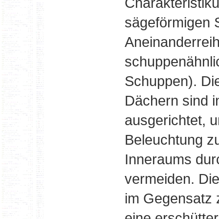
Charakteristik
sägeförmigen Si
Aneinanderreih
schuppenähnli
Schuppen). Die
Dächern sind i
ausgerichtet, 
Beleuchtung zu
Inneraums dur
vermeiden. Die
im Gegensatz 
eine erschütter