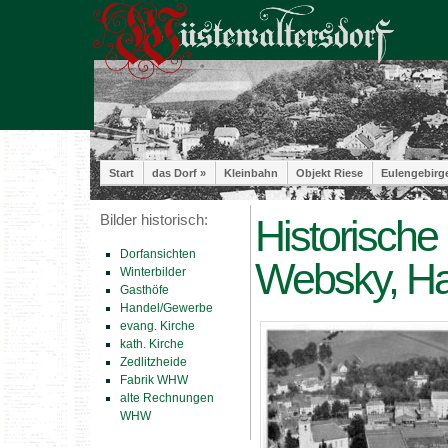
Start
das Dorf »
Kleinbahn
Objekt Riese
Eulengebirg
Bilder historisch:
Historische 
Dorfansichten
Websky, H
Winterbilder
Gasthöfe
Handel/Gewerbe
evang. Kirche
kath. Kirche
Zedlitzheide
Fabrik WHW
alte Rechnungen
WHW