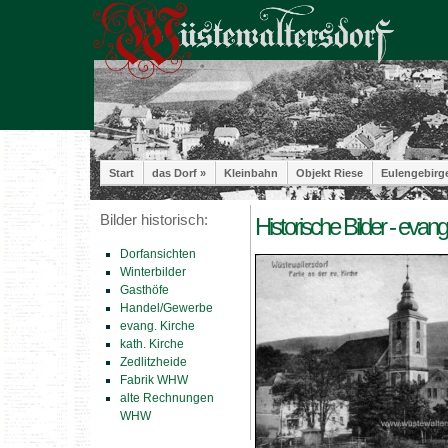
Start
das Dorf »
Kleinbahn
Objekt Riese
Eulengebirg
Bilder historisch:
Historische Bilder - evan
Dorfansichten
Winterbilder
Gasthöfe
Handel/Gewerbe
evang. Kirche
kath. Kirche
Zedlitzheide
Fabrik WHW
alte Rechnungen
WHW