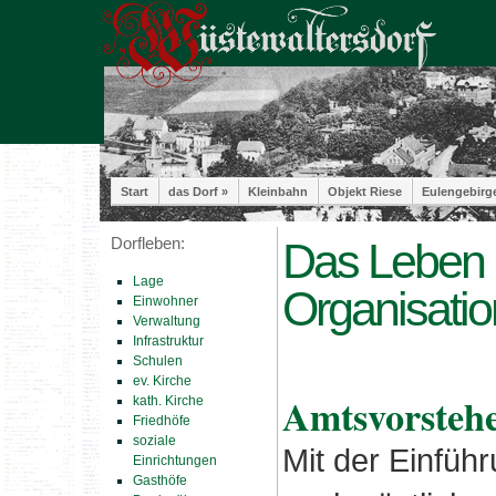
Start
das Dorf »
Kleinbahn
Objekt Riese
Eulengebirg
Dorfleben:
Das Leben i
Lage
Organisati
Einwohner
Verwaltung
Infrastruktur
Schulen
ev. Kirche
Amtsvorstehe
kath. Kirche
Friedhöfe
soziale
Mit der Einführ
Einrichtungen
Gasthöfe