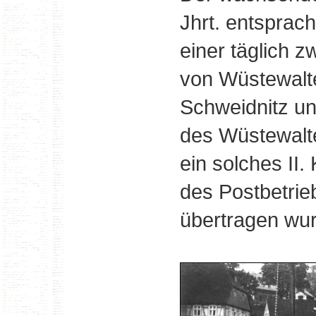
Jhrt. entsprac
einer täglich 
von Wüstewalt
Schweidnitz u
des Wüstewalte
ein solches II.
des Postbetrie
übertragen wu