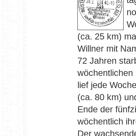
no
Wo
(ca. 25 km) ma
Willner mit Na
72 Jahren star
wöchentlichen B
lief jede Woch
(ca. 80 km) un
Ende der fünfzi
wöchentlich ih
Der wachsende