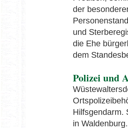
der besondere
Personenstands
und Sterberegi
die Ehe bürgerl
dem Standesb
Polizei und 
Wüstewaltersdo
Ortspolizeibeh
Hilfsgendarm. 
in Waldenburg. 