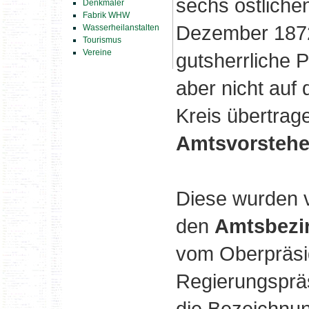
sechs östliche
Denkmäler
Fabrik WHW
Dezember 1872
Wasserheilanstalten
Tourismus
Vereine
gutsherrliche P
aber nicht auf
Kreis übertrag
Amtsvorstehe
Diese wurden v
den
Amtsbezi
vom Oberpräsi
Regierungspräs
die Bezeichnun