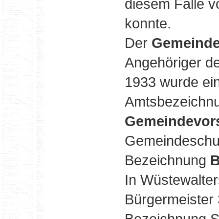
diesem Falle 
konnte.
Der
Gemeinde
Angehöriger d
1933 wurde ei
Amtsbezeichnu
Gemeindevors
Gemeindeschulz
Bezeichnung
B
In Wüstewalte
Bürgermeister
Bezeichnung Sc