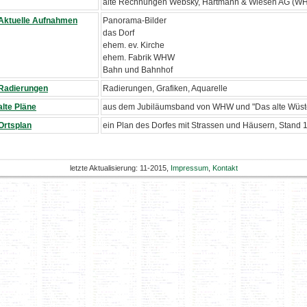
alte Rechnungen Websky, Hartmann & Wiesen AG (W
Aktuelle Aufnahmen
Panorama-Bilder
das Dorf
ehem. ev. Kirche
ehem. Fabrik WHW
Bahn und Bahnhof
Radierungen
Radierungen, Grafiken, Aquarelle
alte Pläne
aus dem Jubiläumsband von WHW und "Das alte Wüste
Ortsplan
ein Plan des Dorfes mit Strassen und Häusern, Stand 
letzte Aktualisierung: 11-2015,
Impressum
,
Kontakt