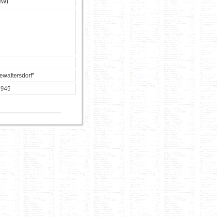
HW)
waltersdorf"
1945