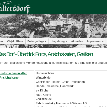
hn
Objekt Riese
Eulengebirge »
Umgebung »
Aktuelles
Impressum »
as Dorf - Überblick Fotos, Ansichtskarten, Grafiken
m Dorf gibt es eine Menge Fotos und alte Ansichtskarten. Sie sind wie folgt gruppie
Historisches in alten
Dorfansichten
Ansichtskarten
Winterbilder
Gaststätten, Hotels, Cafes, Pensionen
Handel, Gewerbe, Handwerk
ev. Kirche
kath. Kirche
Zedlitzheide
Fabrik Websky, Hartmann & Wiesen AG