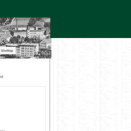
SiteMap
rt: