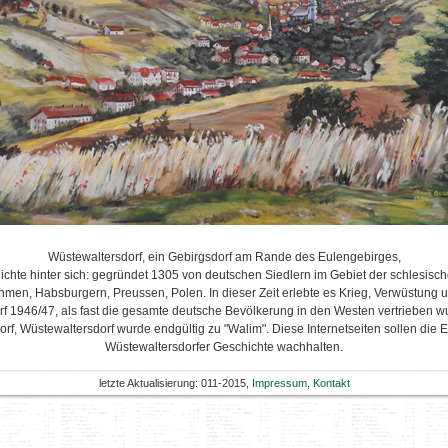
Wüstewaltersdorf, ein Gebirgsdorf am Rande des Eulengebirges,
ichte hinter sich: gegründet 1305 von deutschen Siedlern im Gebiet der schlesisch
en, Habsburgern, Preussen, Polen. In dieser Zeit erlebte es Krieg, Verwüstung u
rf 1946/47, als fast die gesamte deutsche Bevölkerung in den Westen vertrieben wur
rf, Wüstewaltersdorf wurde endgültig zu "Walim". Diese Internetseiten sollen die
Wüstewaltersdorfer Geschichte wachhalten.
letzte Aktualisierung: 011-2015,
Impressum
,
Kontakt