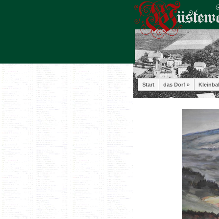
Start
das Dorf »
Kleinba