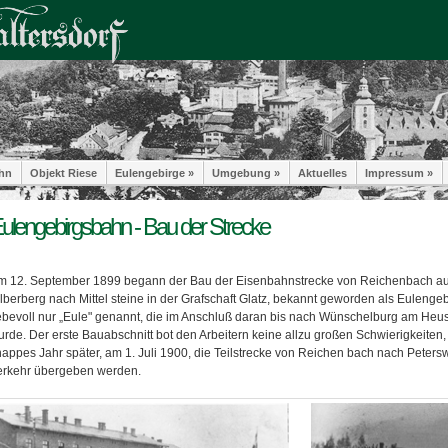
hn
Objekt Riese
Eulengebirge »
Umgebung »
Aktuelles
Impressum »
ulengebirgsbahn - Bau der Strecke
m 12. September 1899 begann der Bau der Eisenbahnstrecke von Reichenbach a
ilberberg nach Mittel steine in der Grafschaft Glatz, bekannt geworden als Euleng
iebevoll nur „Eule" genannt, die im Anschluß daran bis nach Wünschelburg am Heu
rde. Der erste Bauabschnitt bot den Arbeitern keine allzu großen Schwierigkeiten,
nappes Jahr später, am 1. Juli 1900, die Teilstrecke von Reichen bach nach Peters
erkehr übergeben werden.