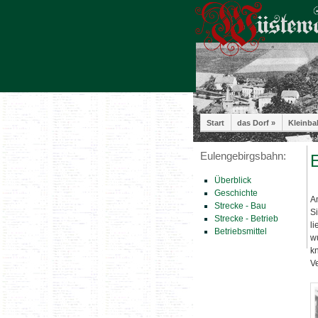
Start
das Dorf »
Kleinba
Eulengebirgsbahn:
E
Überblick
Geschichte
A
Strecke - Bau
S
Strecke - Betrieb
l
Betriebsmittel
wu
k
V