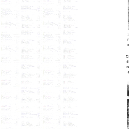
1
P
I
D
d
B
T