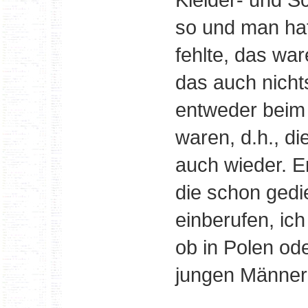
so und man hat
fehlte, das wa
das auch nicht
entweder beim A
waren, d.h., d
auch wieder. 
die schon ged
einberufen, ich
ob in Polen od
jungen Männer g