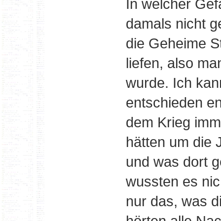
In welcher Gef
damals nicht g
die Geheime Sta
liefen, also m
wurde. Ich kan
entschieden en
dem Krieg imme
hätten um die 
und was dort g
wussten es nic
nur das, was di
hörten alle Nac