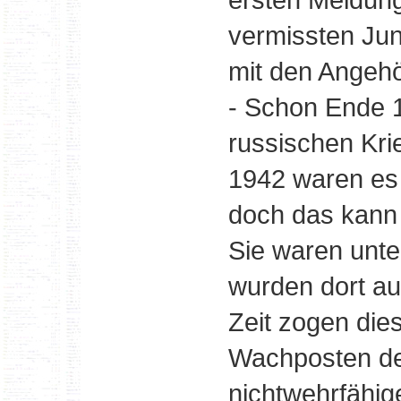
vermissten Ju
mit den Angehö
- Schon Ende 
russischen Kri
1942 waren es 
doch das kann 
Sie waren unte
wurden dort auc
Zeit zogen die
Wachposten der
nichtwehrfähig