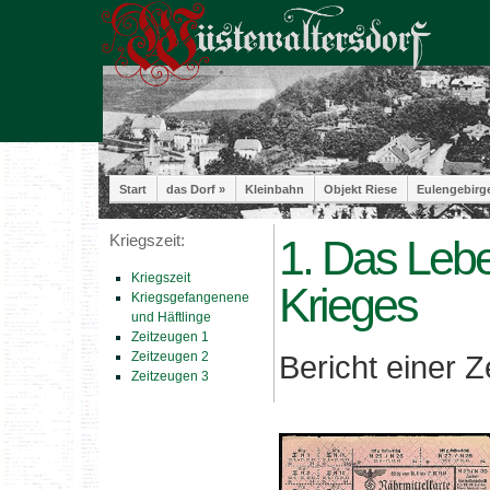
Start
das Dorf »
Kleinbahn
Objekt Riese
Eulengebirg
Kriegszeit:
1. Das Leb
Kriegszeit
Krieges
Kriegsgefangenene
und Häftlinge
Zeitzeugen 1
Zeitzeugen 2
Bericht einer Z
Zeitzeugen 3