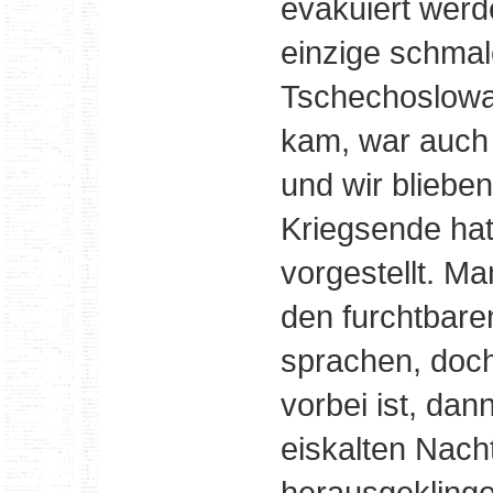
evakuiert werd
einzige schmal
Tschechoslowa
kam, war auch
und wir bliebe
Kriegsende hat
vorgestellt. Ma
den furchtbare
sprachen, doch
vorbei ist, dan
eiskalten Nach
herausgeklinge