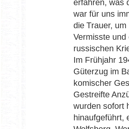
erfahren, was 
war für uns im
die Trauer, um
Vermisste und 
russischen Kr
Im Frühjahr 194
Güterzug im Ba
komischer Gest
Gestreifte Anz
wurden sofort 
hinaufgeführt,
Wolfsberg. We