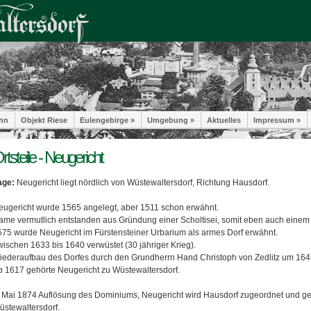
hn
Objekt Riese
Eulengebirge »
Umgebung »
Aktuelles
Impressum »
rtsteile - Neugericht
age:
Neugericht liegt nördlich von Wüstewaltersdorf, Richtung Hausdorf.
eugericht wurde 1565 angelegt, aber 1511 schon erwähnt.
ame vermutlich entstanden aus Gründung einer Scholtisei, somit eben auch einem
575 wurde Neugericht im Fürstensteiner Urbarium als armes Dorf erwähnt.
wischen 1633 bis 1640 verwüstet (30 jähriger Krieg).
iederaufbau des Dorfes durch den Grundherrn Hand Christoph von Zedlitz um 164
b 1617 gehörte Neugericht zu Wüstewaltersdorf.
. Mai 1874 Auflösung des Dominiums, Neugericht wird Hausdorf zugeordnet und geh
üstewaltersdorf.