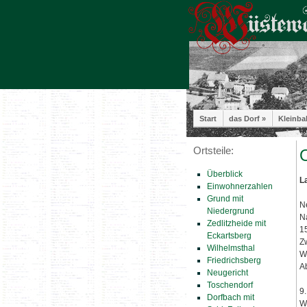
Start
das Dorf »
Kleinba
Ortsteile:
O
Überblick
L
Einwohnerzahlen
Grund mit
N
Niedergrund
N
Zedlitzheide mit
1
Eckartsberg
Z
Wilhelmsthal
W
Friedrichsberg
A
Neugericht
Toschendorf
9
Dorfbach mit
W