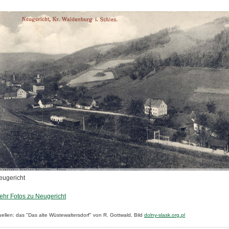
eugericht
ehr Fotos zu Neugericht
ellen: das "Das alte Wüstewaltersdorf" von R. Gottwald, Bild
dolny-slask.org.pl