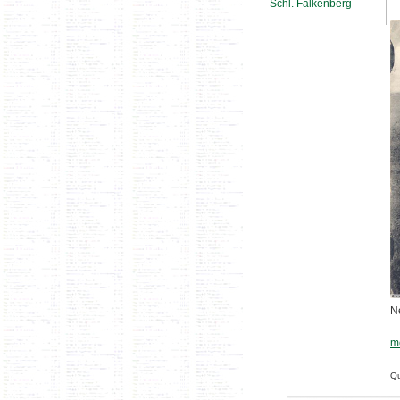
Schl. Falkenberg
N
m
Qu