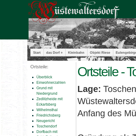
Start
das Dorf »
Kleinbahn
Objekt Riese
Eulengebirg
Ortsteile:
Ortsteile - 
Überblick
Einwohnerzahlen
Lage:
Toschend
Grund mit
Niedergrund
Wüstewaltersdo
Zedlitzheide mit
Eckartsberg
Wilhelmsthal
Anfang des Mü
Friedrichsberg
Neugericht
Toschendorf
Dorfbach mit