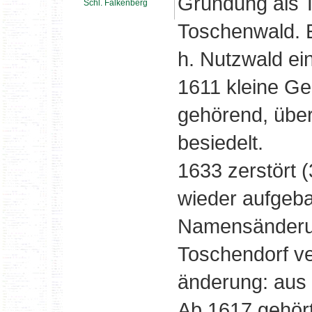
Gründung als 
Schl. Falkenberg
Toschenwald. E
h. Nutzwald ei
1611 kleine Ge
gehörend, übe
besiedelt.
1633 zerstört (
wieder aufgeba
Namensänderu
Toschendorf ve
änderung: aus 
Ab 1617 gehör