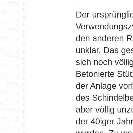
Der ursprünglic
Verwendungszwe
den anderen RI
unklar. Das ge
sich noch völli
Betonierte Stü
der Anlage vor
des Schindelbe
aber völlig unz
der 40iger Jah