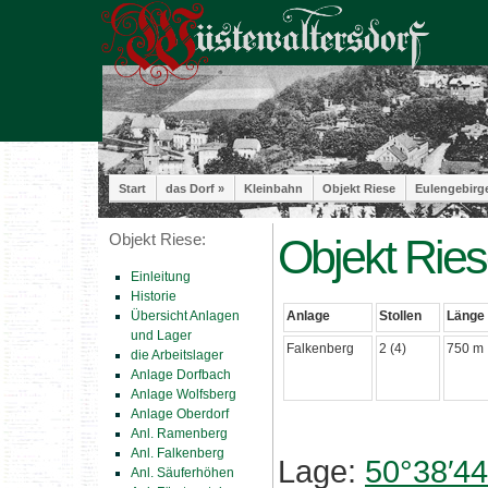
Start
das Dorf »
Kleinbahn
Objekt Riese
Eulengebirg
Objekt Riese:
Objekt Ries
Einleitung
Historie
Übersicht Anlagen
Anlage
Stollen
Länge
und Lager
Falkenberg
2 (4)
750 m
die Arbeitslager
Anlage Dorfbach
Anlage Wolfsberg
Anlage Oberdorf
Anl. Ramenberg
Anl. Falkenberg
Lage:
50°38′44
Anl. Säuferhöhen