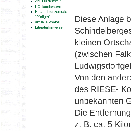
Anl. Fürstenstein
HQ Tannhausen
Nachrichtenzentrale
Diese Anlage b
"Rüdiger"
aktuelle Photos
Literaturhinweise
Schindelberges
kleinen Ortscha
(zwischen Fal
Ludwigsdorfge
Von den ander
des RIESE- Kom
unbekannten G
Die Entfernung
z. B. ca. 5 Kil