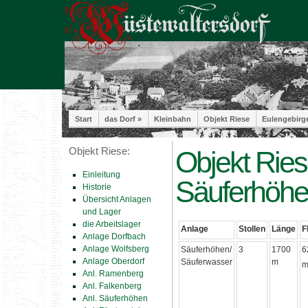
Start
das Dorf »
Kleinbahn
Objekt Riese
Eulengebirg
Objekt Riese:
Objekt Ries
Einleitung
Säuferhöhe
Historie
Übersicht Anlagen
und Lager
die Arbeitslager
Anlage
Stollen
Länge
F
Anlage Dorfbach
Anlage Wolfsberg
Säuferhöhen/
3
1700
6
Anlage Oberdorf
Säuferwasser
m
Anl. Ramenberg
Anl. Falkenberg
Anl. Säuferhöhen