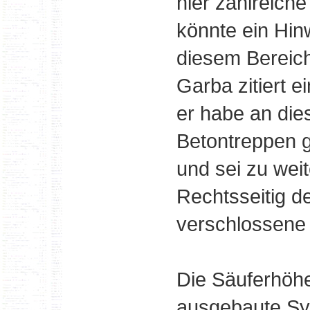
hier zahlreich
könnte ein Hinw
diesem Bereich
Garba zitiert e
er habe an die
Betontreppen 
und sei zu wei
Rechtsseitig d
verschlossene 
Die Säuferhöh
ausgebaute Sys