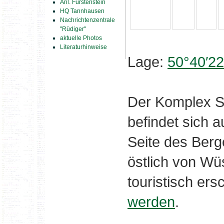
Anl. Fürstenstein
HQ Tannhausen
Nachrichtenzentrale
"Rüdiger"
aktuelle Photos
Literaturhinweise
Lage:
50°40′22
Der Komplex S
befindet sich a
Seite des Ber
östlich von Wüs
touristisch er
werden
.