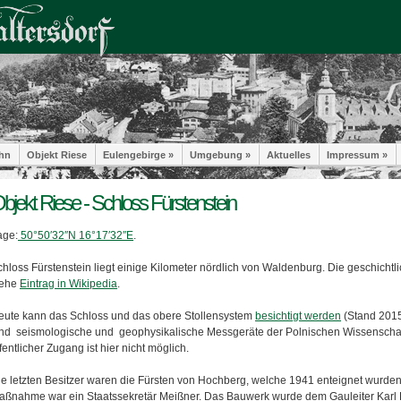
hn
Objekt Riese
Eulengebirge »
Umgebung »
Aktuelles
Impressum »
bjekt Riese - Schloss Fürstenstein
age:
50°50′32″N 16°17′32″E
.
chloss Fürstenstein liegt einige Kilometer nördlich von Waldenburg. Die geschicht
iehe
Eintrag in Wikipedia
.
eute kann das Schloss und das obere Stollensystem
besichtigt werden
(Stand 2015
ind seismologische und geophysikalische Messgeräte der Polnischen Wissenscha
fentlicher Zugang ist hier nicht möglich.
ie letzten Besitzer waren die Fürsten von Hochberg, welche 1941 enteignet wurden.
aßnahme war ein Staatssekretär Meißner. Das Bauwerk wurde dem Gauleiter Karl Ha