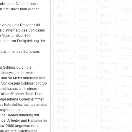
rektion mußte aber nach
t ihre Büros bald wieder
e Anlage als Residenz für
elt. Innerhalb des Schlosses
 Mobiliar, über 300
n bis zur Fertigstellung der
che Zimmer des Schlosses
m Schloss durch die
ollensysteme in zwei
 und 50 Meter unterhalb des
. Von diesem Schlosshof grub
stuhlschacht mit einem
is in 50 Meter Tiefe. Das
 vorgesehene Gobelinzimmer,
nes Fahrstuhlschachtes an das
 angebunden.
 eine Bahnverbindung mit
der Arbeiter und Häftlinge für
f ca. 2000 angewachsen,
0 weitere Arbeitskräfte