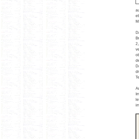
a
et
M
D
Br
2
v
o
d
D
d
T
A
I
l
i