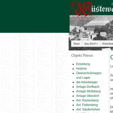
Start
das Dorf »
Kleinba
Objekt Riese:
O
Einleitung
L
Historie
Übersicht Anlagen
S
und Lager
s
die Arbeitslager
Anlage Dorfbach
H
Anlage Wolfsberg
s
Anlage Oberdorf
öf
Anl. Ramenberg
Anl. Falkenberg
D
Anl. Säuferhöhen
M