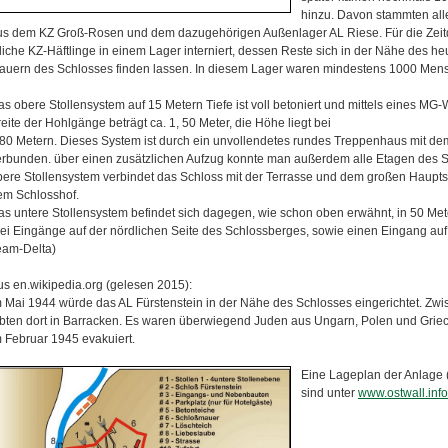
hinzu. Davon stammten alle
us dem KZ Groß-Rosen und dem dazugehörigen Außenlager AL Riese. Für die Zeit
liche KZ-Häftlinge in einem Lager interniert, dessen Reste sich in der Nähe des he
auern des Schlosses finden lassen. In diesem Lager waren mindestens 1000 Mens
as obere Stollensystem auf 15 Metern Tiefe ist voll betoniert und mittels eines M
eite der Hohlgänge beträgt ca. 1, 50 Meter, die Höhe liegt bei
,80 Metern. Dieses System ist durch ein unvollendetes rundes Treppenhaus mit d
erbunden. über einen zusätzlichen Aufzug konnte man außerdem alle Etagen des S
bere Stollensystem verbindet das Schloss mit der Terrasse und dem großen Haupts
em Schlosshof.
as untere Stollensystem befindet sich dagegen, wie schon oben erwähnt, in 50 Mete
rei Eingänge auf der nördlichen Seite des Schlossberges, sowie einen Eingang auf 
eam-Delta)
us en.wikipedia.org (gelesen 2015):
m Mai 1944 würde das AL Fürstenstein in der Nähe des Schlosses eingerichtet. Zw
ebten dort in Barracken. Es waren überwiegend Juden aus Ungarn, Polen und Gri
m Februar 1945 evakuiert.
Eine Lageplan der Anlage (
sind unter
www.ostwall.info