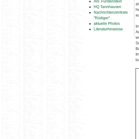
Anl. Fürstenstein
a
HQ Tannhausen
h
Nachrichtenzentrale
a
"Rüdiger"
aktuelle Photos
I
Literaturhinweise
A
w
S
B
I
b