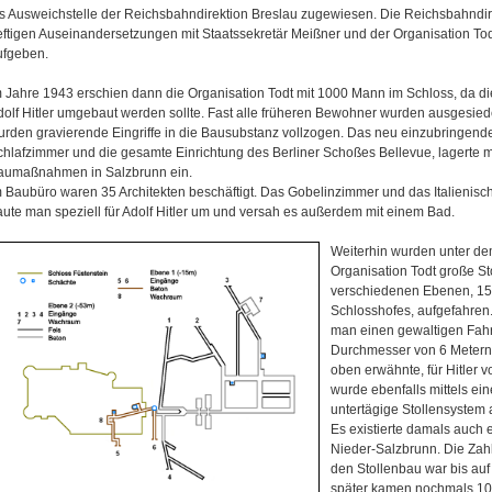
ls Ausweichstelle der Reichsbahndirektion Breslau zugewiesen. Die Reichsbahndi
eftigen Auseinandersetzungen mit Staatssekretär Meißner und der Organisation Tod
ufgeben.
m Jahre 1943 erschien dann die Organisation Todt mit 1000 Mann im Schloss, da di
dolf Hitler umgebaut werden sollte. Fast alle früheren Bewohner wurden ausgesied
urden gravierende Eingriffe in die Bausubstanz vollzogen. Das neu einzubringende
chlafzimmer und die gesamte Einrichtung des Berliner Schoßes Bellevue, lagerte ma
aumaßnahmen in Salzbrunn ein.
m Baubüro waren 35 Architekten beschäftigt. Das Gobelinzimmer und das Italienis
aute man speziell für Adolf Hitler um und versah es außerdem mit einem Bad.
Weiterhin wurden unter de
Organisation Todt große St
verschiedenen Ebenen, 15
Schlosshofes, aufgefahren
man einen gewaltigen Fahr
Durchmesser von 6 Metern b
oben erwähnte, für Hitler
wurde ebenfalls mittels ei
untertägige Stollensystem
Es existierte damals auch
Nieder-Salzbrunn. Die Zahl 
den Stollenbau war bis au
später kamen nochmals 100