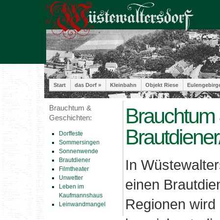
Start
das Dorf »
Kleinbahn
Objekt Riese
Eulengebirg
Brauchtum &
Brauchtum 
Geschichten:
Brautdiener
Dorffeste
Sommersingen
Sonnenwende
Brautdiener
In Wüstewalter
Filmtheater
Unwetter
einen Brautdie
Leben im
Kaufmannshaus
Regionen wird 
Leinwandmangel