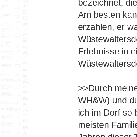
bezeichnet, di
Am besten kan
erzählen, er wa
Wüstewaltersdo
Erlebnisse in e
Wüstewaltersdo
>>Durch meinen
WH&W) und du
ich im Dorf so
meisten Famili
Jahren dieser 