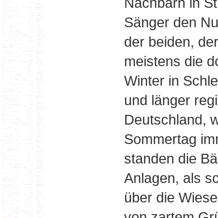
Nachbarn in Str
Sänger den Nu
der beiden, der
meistens die 
Winter in Schle
und länger regi
Deutschland, 
Sommertag imme
standen die B
Anlagen, als s
über die Wiesen
von zartem Grü