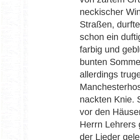
neckischer Win
Straßen, durft
schon ein duft
farbig und geb
bunten Sommer
allerdings tru
Manchesterhose
nackten Knie. 
vor den Häuse
Herrn Lehrers 
der Lieder gele