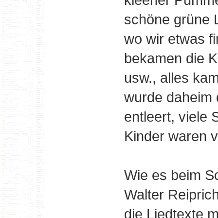
schöne grüne L
wo wir etwas f
bekamen die Ki
usw., alles kam
wurde daheim 
entleert, viele
Kinder waren v
Wie es beim S
Walter Reipric
die Liedtexte 