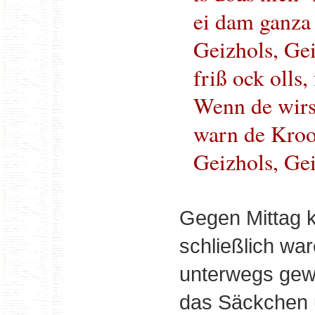
ei dam ganza
Geizhols, Gei
friß ock olls,
Wenn de wirsc
warn de Krooc
Geizhols, Gei
Gegen Mittag k
schließlich war
unterwegs gewe
das Säckchen u