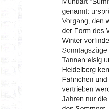
Mundart "Sum
genannt: urspr
Vorgang, den w
der Form des 
Winter vorfinde
Sonntagszüge 
Tannenreisig u
Heidelberg ke
Fähnchen und P
vertrieben wer
Jahren nur die 
des Sommers. 