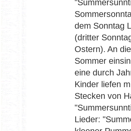
"Summersunnti
Sommersonntag
dem Sonntag L
(dritter Sonnta
Ostern). An di
Sommer einsin
eine durch Jahr
Kinder liefen 
Stecken von H
"Summersunntic
Lieder: "Summ
kleener Pumme