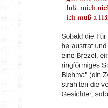
lußt mich nic
ich muß a Hä
Sobald die Tür
heraustrat und
eine Brezel, ein
ringförmiges 
Blehma" (ein Ze
strahlten die v
Gesichter, sofo