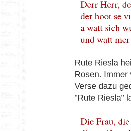
Derr Herr, d
der hoot se v
a watt sich w
und watt mer
Rute Riesla he
Rosen. Immer w
Verse dazu ged
"Rute Riesla" l
Die Frau, die