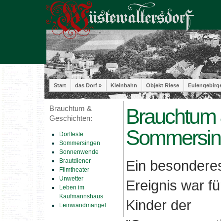
Start
das Dorf »
Kleinbahn
Objekt Riese
Eulengebirg
Brauchtum &
Brauchtum 
Geschichten:
Sommersin
Dorffeste
Sommersingen
Sonnenwende
Brautdiener
Ein besondere
Filmtheater
Unwetter
Ereignis war fü
Leben im
Kaufmannshaus
Kinder der
Leinwandmangel