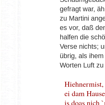
gefragt war, äh
zu Martini ang
es vor, daß de
halfen die schö
Verse nichts; u
übrig, als ihe
Worten Luft zu
Hiehnermist,
ei dam Hause 
is doas nich 