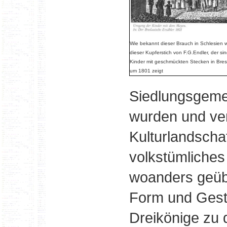
Wie bekannt dieser Brauch in Schlesien w
dieser Kupferstich von F.G.Endler, der s
Kinder mit geschmückten Stecken in Bres
um 1801 zeigt
Siedlungsgeme
wurden und ver
Kulturlandscha
volkstümliches
woanders geübt
Form und Gesta
Dreikönige zu 