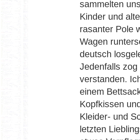
sammelten uns
Kinder und alt
rasanter Pole 
Wagen runters
deutsch losgel
Jedenfalls zog e
verstanden. Ic
einem Bettsack
Kopfkissen und
Kleider- und S
letzten Liebli