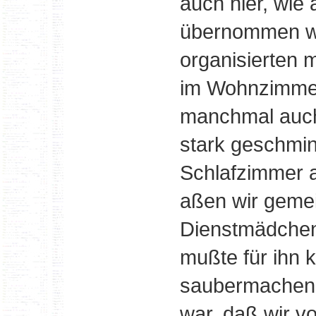
auch hier, wie
übernommen wu
organisierten m
im Wohnzimmer a
manchmal auch 
stark geschmin
Schlafzimmer 
aßen wir geme
Dienstmädchen
mußte für ihn
saubermachen. 
war, daß wir v