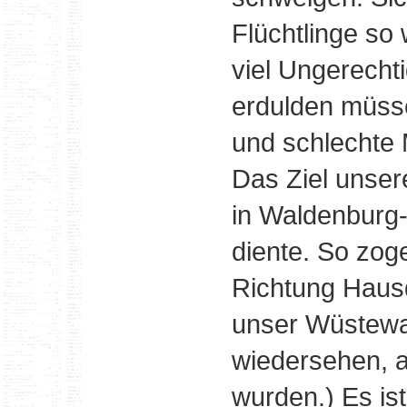
Flüchtlinge so
viel Ungerecht
erdulden müsse
und schlechte 
Das Ziel unser
in Waldenburg-
diente. So zog
Richtung Hausd
unser Wüstewal
wiedersehen, 
wurden.) Es is