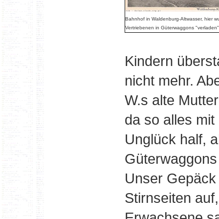
Bahnhof in Waldenburg-Altwasser, hier w
Vertriebenen in Güterwaggons "verladen"
Kindern überst
nicht mehr. Abe
W.s alte Mutter
da so alles mi
Unglück half, a
Güterwaggons 
Unser Gepäck s
Stirnseiten auf
Erwachsene sa