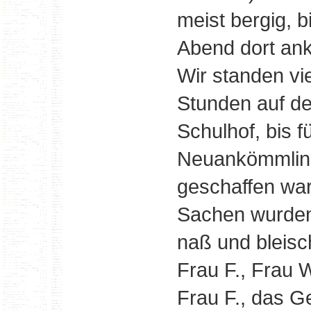
meist bergig, 
Abend dort an
Wir standen vi
Stunden auf d
Schulhof, bis fü
Neuankömmling
geschaffen wa
Sachen wurden
naß und bleisc
Frau F., Frau 
Frau F., das G