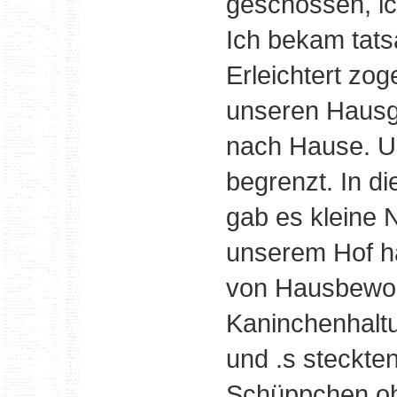
geschossen, i
Ich bekam tats
Erleichtert zog
unseren Hausgä
nach Hause. U
begrenzt. In d
gab es kleine 
unserem Hof h
von Hausbewoh
Kaninchenhaltu
und .s steckten
Schüppchen oh