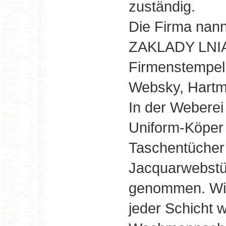
zuständig.
Die Firma nan
ZAKLADY LNIA
Firmenstempeln
Websky, Hartm
In der Weberei
Uniform-Köper h
Taschentücher
Jacquarwebstüh
genommen. Wir 
jeder Schicht 