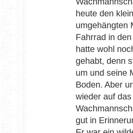
Wachmannschaft
heute den klei
umgehängten M
Fahrrad in de
hatte wohl noc
gehabt, denn s
um und seine M
Boden. Aber un
wieder auf das
Wachmannschaf
gut in Erinneru
Er war ein wil