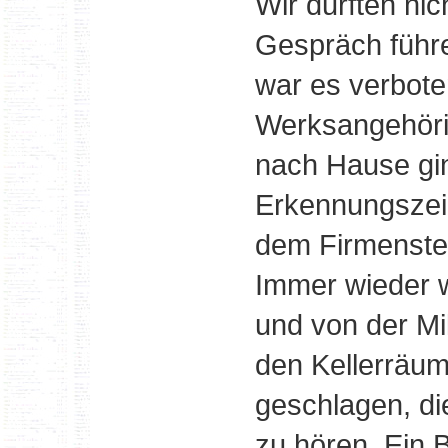
Wir durften ni
Gespräch führe
war es verbot
Werksangehörig
nach Hause gin
Erkennungszei
dem Firmenste
Immer wieder 
und von der Mili
den Kellerräum
geschlagen, di
zu hören. Ein 