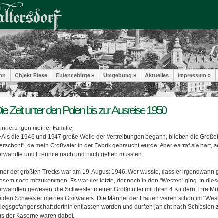
hn
Objekt Riese
Eulengebirge »
Umgebung »
Aktuelles
Impressum »
ie Zeit unter den Polen bis zur Ausreise 1950
rinnerungen meiner Familie:
>Als die 1946 und 1947 große Welle der Vertreibungen begann, blieben die Großel
erschont", da mein Großvater in der Fabrik gebraucht wurde. Aber es traf sie hart,
erwandte und Freunde nach und nach gehen mussten.
iner der größten Trecks war am 19. August 1946. Wer wusste, dass er irgendwann g
iesem noch mitzukommen. Es war der letzte, der noch in den "Westen" ging. In dies
erwandten gewesen, die Schwester meiner Großmutter mit ihren 4 Kindern, ihre Mutt
eiden Schwester meines Großvaters. Die Männer der Frauen waren schon im "West
riegsgefangenschaft dorthin entlassen worden und durften janicht nach Schlesien 
us der Kaserne waren dabei.