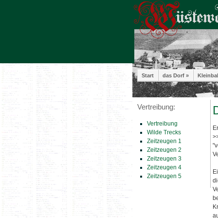
Start
das Dorf »
Kleinba
Vertreibung:
D
Vertreibung
E
Wilde Trecks
>
Zeitzeugen 1
"v
Zeitzeugen 2
V
Zeitzeugen 3
Zeitzeugen 4
E
Zeitzeugen 5
d
V
b
K
a