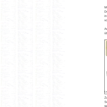
Me
D
i
v
A
üb
Le
Z
S
W