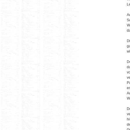
L
A
S
W
d
Di
g
w
D
d
vo
v
P
er
A
W
D
v
h
d
G