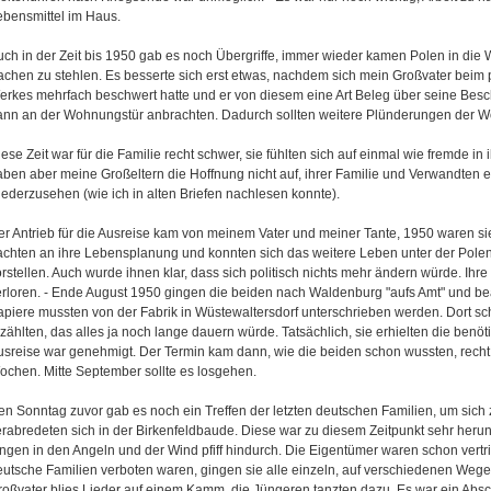
ebensmittel im Haus.
uch in der Zeit bis 1950 gab es noch Übergriffe, immer wieder kamen Polen in di
achen zu stehlen. Es besserte sich erst etwas, nachdem sich mein Großvater beim p
erkes mehrfach beschwert hatte und er von diesem eine Art Beleg über seine Besc
ann an der Wohnungstür anbrachten. Dadurch sollten weitere Plünderungen der W
ese Zeit war für die Familie recht schwer, sie fühlten sich auf einmal wie fremde in
aben aber meine Großeltern die Hoffnung nicht auf, ihrer Familie und Verwandten e
iederzusehen (wie ich in alten Briefen nachlesen konnte).
er Antrieb für die Ausreise kam von meinem Vater und meiner Tante, 1950 waren sie
achten an ihre Lebensplanung und konnten sich das weitere Leben unter der Polen
rstellen. Auch wurde ihnen klar, dass sich politisch nichts mehr ändern würde. Ihre
erloren. - Ende August 1950 gingen die beiden nach Waldenburg "aufs Amt" und bea
apiere mussten von der Fabrik in Wüstewaltersdorf unterschrieben werden. Dort s
zählten, das alles ja noch lange dauern würde. Tatsächlich, sie erhielten die benöti
usreise war genehmigt. Der Termin kam dann, wie die beiden schon wussten, recht 
ochen. Mitte September sollte es losgehen.
en Sonntag zuvor gab es noch ein Treffen der letzten deutschen Familien, um sich
erabredeten sich in der Birkenfeldbaude. Diese war zu diesem Zeitpunkt sehr her
ingen in den Angeln und der Wind pfiff hindurch. Die Eigentümer waren schon vertr
eutsche Familien verboten waren, gingen sie alle einzeln, auf verschiedenen Wegen
roßvater blies Lieder auf einem Kamm, die Jüngeren tanzten dazu. Es war ein Ab