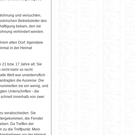
e Wohnung und versuchten,
olnischen Betriebsleiter des
häftigung bekam, den sie
ohnung verhindert werden.
 ihrem alten Dorf. Irgendwie
inmal in der Heimat
 21 bzw. 17 Jahre alt. Sie
 nicht mehr so recht
 alte Welt war unwiderruflich
ntragten die Ausreise. Die
chummelten sie ein wenig, und
gten Unterschriften - die
schnell innerhalb von zwei
 zu verabschieden. Sie
untergekommen, die Fenster
ieben. Da Treffen der
 zu die Treffpunkt. Mein
schiednehmen vor der Heimat,