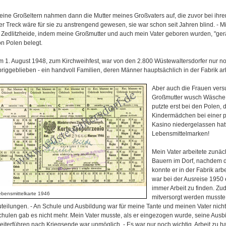
ine Großeltern nahmen dann die Mutter meines Großvaters auf, die zuvor bei ihrer 
er Treck wäre für sie zu anstrengend gewesen, sie war schon seit Jahren blind. - 
n Zedlitzheide, indem meine Großmutter und auch mein Vater geboren wurden, "ger
on Polen belegt.
m 1. August 1948, zum Kirchweihfest, war von den 2.800 Wüstewaltersdorfer nur n
riggeblieben - ein handvoll Familien, deren Männer hauptsächlich in der Fabrik ar
Aber auch die Frauen versu
Großmutter wusch Wäsche f
putzte erst bei den Polen, 
Kindermädchen bei einer po
Kasino niedergelassen hatt
Lebensmittelmarken!
Mein Vater arbeitete zunäc
Bauern im Dorf, nachdem d
konnte er in der Fabrik arb
war bei der Ausreise 1950 e
immer Arbeit zu finden. Z
bensmittelkarte 1946
mitversorgt werden musste
uteilungen. - An Schule und Ausbildung war für meine Tante und meinen Vater nich
chulen gab es nicht mehr. Mein Vater musste, als er eingezogen wurde, seine Ausb
eiterführen nach Kriegsende war unmöglich. - Es war nur noch wichtig, Arbeit zu