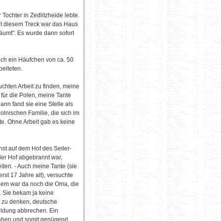
Tochter in Zedlitzheide lebte.
Mit diesem Treck war das Haus
äumt". Es wurde dann sofort
och ein Häufchen von ca. 50
beiteten.
chten Arbeit zu finden, meine
ür die Polen, meine Tante
dann fand sie eine Stelle als
lnischen Familie, die sich im
e. Ohne Arbeit gab es keine
hst auf dem Hof des Seiler-
er Hof abgebrannt war,
eiten. - Auch meine Tante (sie
rst 17 Jahre alt), versuchte
udem war da noch die Oma, die
. Sie bekam ja keine
t zu denken, deutsche
ildung abbrechen. Ein
 haben und somit genügend